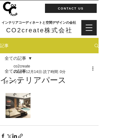
CONTACT US
インテリアコーディネートと空間デザインの会社
CO2create株式会社
記事
全ての記事
co2create
全ての記事
2018年12月14日
読了時間: 0分
インテリアパース
オフィス