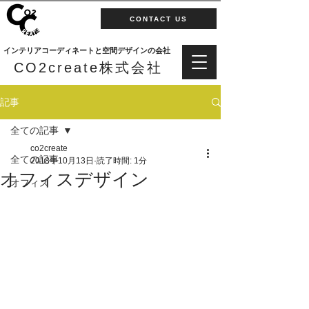
CONTACT US
インテリアコーディネートと空間デザインの会社
CO2create株式会社
記事
全ての記事
co2create
全ての記事
2018年10月13日
読了時間: 1分
オフィスデザイン
オフィス