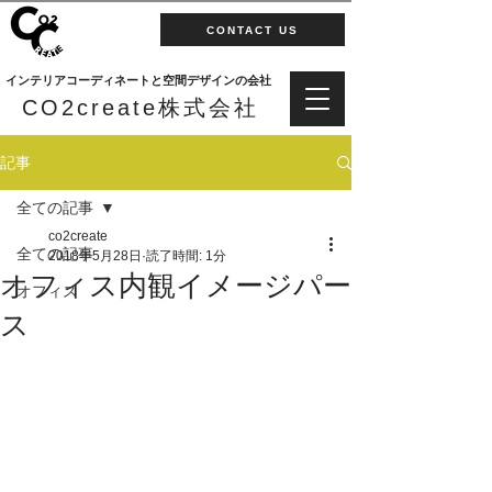
CONTACT US
インテリアコーディネートと空間デザインの会社
CO2create株式会社
記事
全ての記事
co2create
全ての記事
2018年5月28日
読了時間: 1分
オフィス内観イメージパー
オフィス
ス