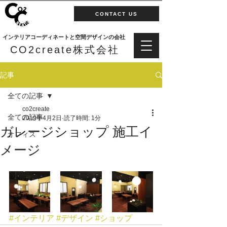
CONTACT US
インテリアコーディネートと空間デザインの会社
CO2create株式会社
記事
全ての記事
co2create
全ての記事
2019年4月2日
読了時間: 1分
ガレージショップ 施工イ
オフィス
メージ
#インテリア
#デザイン
#ショップ