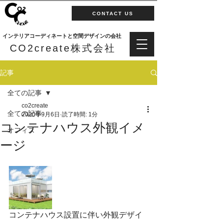
CONTACT US
インテリアコーディネートと空間デザインの会社
CO2create株式会社
記事
全ての記事
co2create
全ての記事
2020年9月6日
読了時間: 1分
コンテナハウス外観イメ
オフィス
ージ
コンテナハウス設置に伴い外観デザイ