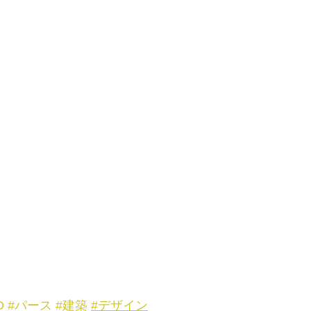
D
#パース
#建築
#デザイン