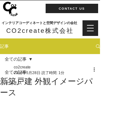
CONTACT US
インテリアコーディネートと空間デザインの会社
CO2create株式会社
記事
全ての記事
co2create
全ての記事
2018年5月28日
読了時間: 1分
新築戸建 外観イメージパ
オフィス
ース