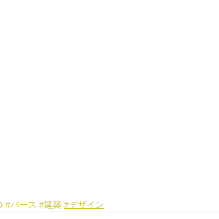
D
#パース
#建築
#デザイン